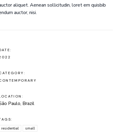
auctor aliquet. Aenean sollicitudin, loret em quisbib
endum auctor, nisi.
DATE:
2022
CATEGORY:
CONTEMPORARY
LOCATION:
São Paulo, Brazil
TAGS:
residential
small